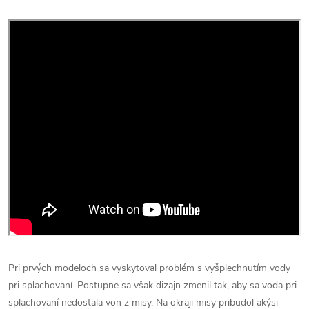
Pri prvých modeloch sa vyskytoval problém s vyšplechnutím vody
pri splachovaní. Postupne sa však dizajn zmenil tak, aby sa voda pri
splachovaní nedostala von z misy. Na okraji misy pribudol akýsi