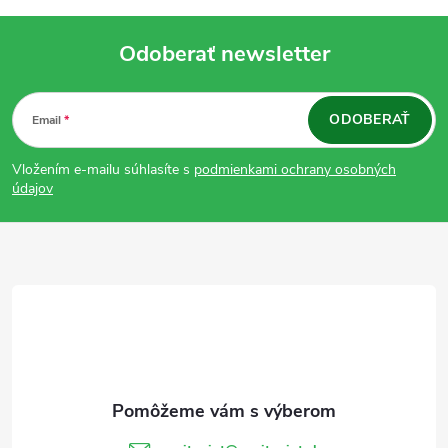
Odoberať newsletter
Z
ODOBERAŤ
Email
á
Vložením e-mailu súhlasíte s
podmienkami ochrany osobných
p
údajov
ä
t
i
e