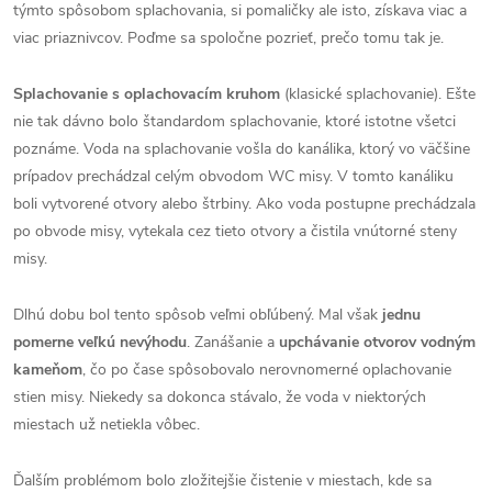
týmto spôsobom splachovania, si pomaličky ale isto, získava viac a
viac priaznivcov. Poďme sa spoločne pozrieť, prečo tomu tak je.
Splachovanie s oplachovacím kruhom
(klasické splachovanie). Ešte
nie tak dávno bolo štandardom splachovanie, ktoré istotne všetci
poznáme. Voda na splachovanie vošla do kanálika, ktorý vo väčšine
prípadov prechádzal celým obvodom WC misy. V tomto kanáliku
boli vytvorené otvory alebo štrbiny. Ako voda postupne prechádzala
po obvode misy, vytekala cez tieto otvory a čistila vnútorné steny
misy.
Dlhú dobu bol tento spôsob veľmi obľúbený. Mal však
jednu
pomerne veľkú nevýhodu
. Zanášanie a
upchávanie otvorov vodným
kameňom
, čo po čase spôsobovalo nerovnomerné oplachovanie
stien misy. Niekedy sa dokonca stávalo, že voda v niektorých
miestach už netiekla vôbec.
Ďalším problémom bolo zložitejšie čistenie v miestach, kde sa