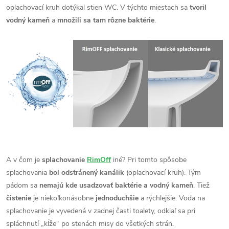
oplachovací kruh dotýkal stien WC. V týchto miestach sa
tvoril
vodný kameň
a
množili sa tam rôzne baktérie
.
A v čom je
splachovanie
RimOff
iné? Pri tomto spôsobe
splachovania
bol odstránený kanálik
(oplachovací kruh). Tým
pádom sa
nemajú kde usadzovať baktérie a vodný kameň
. Tiež
čistenie
je niekoľkonásobne
jednoduchšie
a rýchlejšie. Voda na
splachovanie je vyvedená v zadnej časti toalety, odkiaľ sa pri
spláchnutí „kĺže“ po stenách misy do všetkých strán.