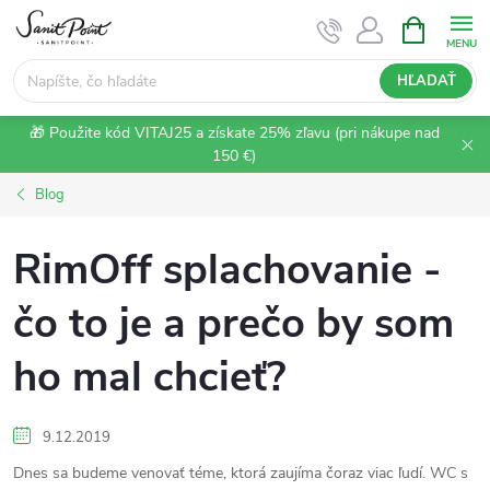
Prejsť
NÁKUPN
KOŠÍK
na
obsah
HĽADAŤ
🎁 Použite kód VITAJ25 a získate 25% zľavu (pri nákupe nad
150 €)
Blog
RimOff splachovanie -
čo to je a prečo by som
ho mal chcieť?
9.12.2019
Dnes sa budeme venovať téme, ktorá zaujíma čoraz viac ľudí. WC s