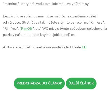
"mantinel", ktorý drží vodu tam, kde má – vo vnútri misy.
Bezokruhové splachovanie môže mať rôzne označenie - záleží
od výrobcu. Stretnúť sa tak môžete s týmto označením: "Rimless",
"Rimfree", "
RimOff
", atď. WC misy s týmto spôsobom splachovania
patria v našom e-shope k tým najobľúbenejším.
Ak by ste si chceli pozrieť o aké modely ide, kliknite
TU
PREDCHÁDZAJÚCI ČLÁNOK
ĎALŠÍ ČLÁNOK