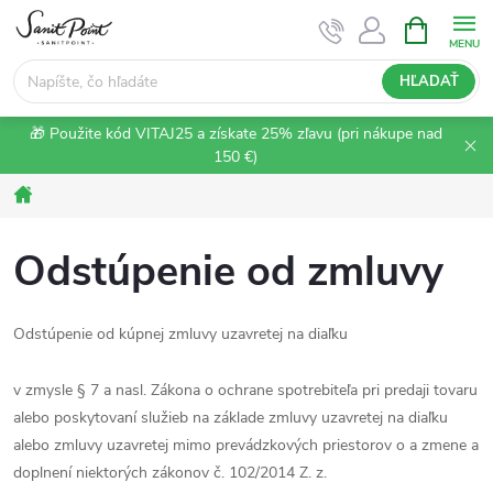
Prejsť
NÁKUPN
KOŠÍK
na
obsah
HĽADAŤ
🎁 Použite kód VITAJ25 a získate 25% zľavu (pri nákupe nad
150 €)
Domov
Odstúpenie od zmluvy
Odstúpenie od kúpnej zmluvy uzavretej na diaľku
v zmysle § 7 a nasl. Zákona o ochrane spotrebiteľa pri predaji tovaru
alebo poskytovaní služieb na základe zmluvy uzavretej na diaľku
alebo zmluvy uzavretej mimo prevádzkových priestorov o a zmene a
doplnení niektorých zákonov č. 102/2014 Z. z.