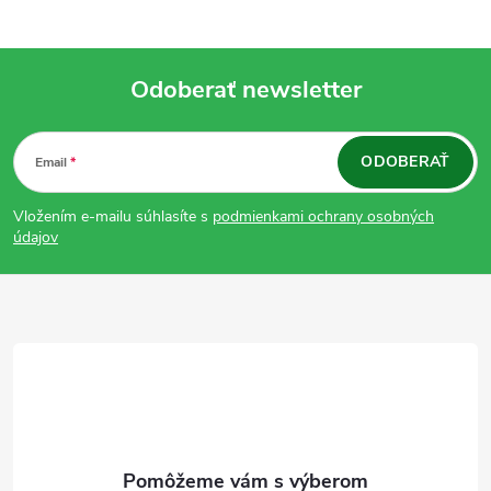
Odoberať newsletter
Z
ODOBERAŤ
Email
á
Vložením e-mailu súhlasíte s
podmienkami ochrany osobných
p
údajov
ä
t
i
e