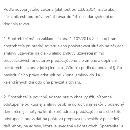
Podľa novoprijatého zákona (platnosť od 13.6.2014) máte ako
zákazník eshopu právo vrátiť tovar do 14 kalendárnych dní od
dodania tovaru.
1. Spotrebiteľ má na základe zákona č. 102/2014 Z. z. o ochrane
spotrebiteľa pri predaji tovaru alebo poskytovaní služieb na základe
zmluvy uzavretej na diaľku alebo zmluvy uzavretej mimo
prevádzkových priestorov predávajúceho a o zmene a doplnení
niektorých zákonov (ďalej len ako „Zákon“) podľa ustanovení § 7 a
nasledujúcich právo odstúpiť od kúpnej zmluvy do 14
kalendárnych dni odo dňa prevzatia tovaru.
2. Spotrebiteľ je povinný, ak toto právo chce využiť, písomné
odstúpenie od kúpnej zmluvy osobne doručiť najneskôr v posledný
deň určenej lehoty na kontaktnú adresu predávajúceho alebo toto
odstúpenie odovzdať na poštovú prepravu najneskôr v posledný
deň lehoty na adresu, ktorá je uvedená v kontaktoch. Spotrebiteľ je