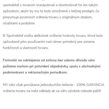
spotrebiteľ s tovarom manipulovať a skontrolovať ho len takým
spôsobom, akým by mu to bolo umožnené v bežnej predajni, čo
prezumuje povinnosť vrátenia tovaru s originálnym obalom,
visačkami a podobne.
8. Spotrebiteľ znáša akékoľvek zníženie hodnoty tovaru, ktoré bolo
spôsobené jeho používaním nad rámec potrebný pre zistenie
funkčnosti a vlastností tovaru.
Formulár na odstúpenie od zmluvy bez udania dôvodu vám
pošleme mailom pri potvrdení objednávky, spolu s obchodnými
podmienkami a reklamačným poriadkom.
MY vám však ponúkame jednoduchšie riešenie - 100% GARANCIA
vrátenia tovaru na naše náklady ak sa vám výrobok nebude páčiť!