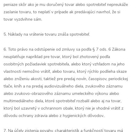
peniaze skôr ako je mu doručený tovar alebo spotrebiteľ nepreukáže
zaslanie tovaru, to neplatí v prípade ak predávajúci navrhol, že si
tovar vyzdvihne sám.
5. Náklady na vrátenie tovaru znáša spotrebiteľ.
6. Toto právo na odstúpenie od zmluvy sa podľa § 7 ods. 6 Zákona
neuplatňuje napríklad pre tovar, ktorý bol zhotovený podľa
osobitných požiadaviek spotrebiteľa, alebo ktorý vzhľadom na jeho
vlastnosti nemožno vrátiť, alebo tovaru, ktorý rýchlo podlieha skaze
alebo zníženiu akosti, taktiež pre predaj novín, časopisov, periodickej
tlače, kníh a na predaj audiovizuálneho diela, zvukového záznamu
alebo zvukovo-obrazového záznamu umeleckého výkonu alebo
multimediálneho diela, ktoré spotrebiteľ rozbalil alebo aj na tovar,
ktorý bol uzavretý v ochrannom obale, ktorý nie je vhodné vrátiť z
dôvodu ochrany zdravia alebo z hygienických dôvodov..
7. Na účely zistenia povahy, charakteristík a funkčností tovaru má