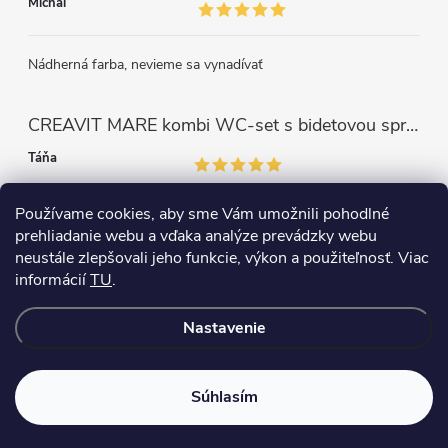
Michal
Nádherná farba, nevieme sa vynadívať
CREAVIT MARE kombi WC-set s bidetovou sprškou, rimless, biela
Táňa
Používame cookies, aby sme Vám umožnili pohodlné
Perfektný výrobok. Som veľmi spokojná.
prehliadanie webu a vďaka analýze prevádzky webu
neustále zlepšovali jeho funkcie, výkon a použiteľnosť. Viac
informácií
TU
.
Copyright 2026
WC+BIDET 2v1
. Všetky práva vyhradené.
Nastavenie
Vytvoril Shoptet
Súhlasím
heureka
!
★★★★★
88 %
· 25 hodnotení
VISA
Pay
Pay
PLATBA