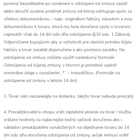
povinný bezodkladne po oznámení o odstúpení od zmluvy zaslať
alebo doručiť osobne predmet zmluvy od ktorej odstupuje spolu so
všetkou dokumentáciou – napr. originálom faktúry, návodom a inou
dokumentáciou k tovaru, ktorá mu bola doručená spolu s tovarom,
najneskôr však do 14 dní odo dňa odstúpenia (§10 ods. 1 Zákona).
Odporúčame kupujúcim aby si vyhotovili pre vlastnú potrebu kópiu
faktúry a tovar zasielali doporučene a ako poistenú zásielku. Na
odstúpenie od zmluvy môžete využiť nasledovný formulár:
Odstúpenia od kúpnej zmluvy, v ktorom je potrebné vyplniť
minimálne údaje s označením „*“ – hviezdičkou. (Formulár na
odstúpenie od zmluvy v lehote 14 dní).
3. Tovar nám nezasielajte na dobierku, takýto tovar nebude prevzatý.
4. Prevádzkovateľ e-shopu vráti zaplatené plnenie za tovar / službu
vrátane hodnoty za najlacnejšie bežný spôsob doručenia ako i
nákladov preukázateľne vynaložených na objednanie tovaru do 14
dní odo dňa doručenia odstúpenia od zmluvy, avšak nemusí vrátiť