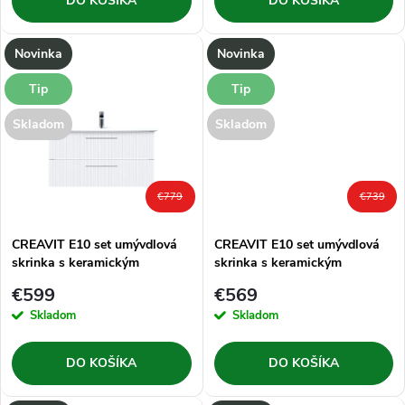
o
DO KOŠÍKA
DO KOŠÍKA
o
d
Novinka
Novinka
d
u
Tip
Tip
u
Skladom
Skladom
k
k
t
t
€779
€739
o
o
CREAVIT E10 set umývdlová
CREAVIT E10 set umývdlová
skrinka s keramickým
skrinka s keramickým
v
umývadlom ER100 100 cm,
umývadlom ER085 85 cm,
v
€599
€569
biela
biela
Skladom
Skladom
DO KOŠÍKA
DO KOŠÍKA