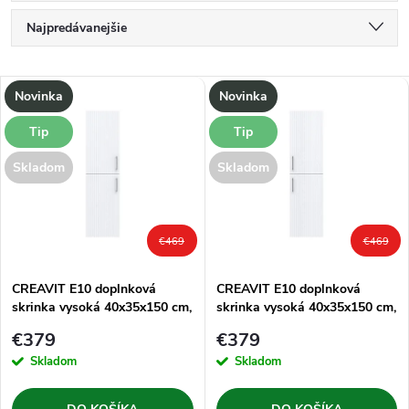
R
Najpredávanejšie
a
Najlacnejšie
V
Novinka
Novinka
Najdrahšie
d
ý
Tip
Tip
Abecedne
e
Skladom
Skladom
p
n
i
€469
€469
i
s
e
CREAVIT E10 doplnková
CREAVIT E10 doplnková
skrinka vysoká 40x35x150 cm,
skrinka vysoká 40x35x150 cm,
p
ľavá, biela
pravá, biela
p
€379
€379
r
Skladom
Skladom
r