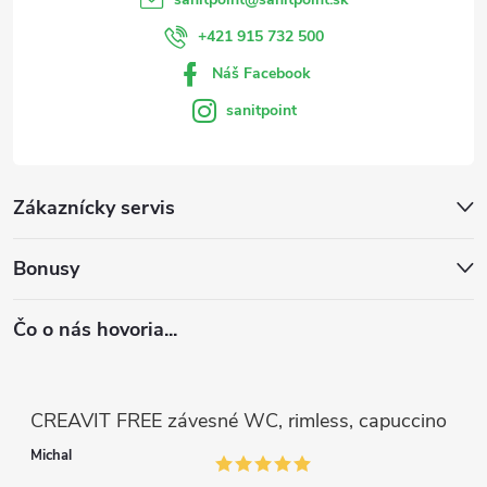
v
+421 915 732 500
ý
Náš Facebook
p
sanitpoint
i
s
Zákaznícky servis
u
Bonusy
Čo o nás hovoria...
CREAVIT FREE závesné WC, rimless, capuccino
Michal