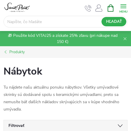
Prejsť
NÁKUPN
KOŠÍK
na
obsah
HĽADAŤ
🎁 Použite kód VITAJ25 a získate 25% zľavu (pri nákupe nad
150 €)
Produkty
Nábytok
Tu nájdete našu aktuálnu ponuku nábytkov. Všetky umývadlové
skrinky sú dodávané spolu s keramickými umývadlami, preto sa
nemusíte báť ďalších nákladov skrývajúcich sa v kúpe vhodného
umývadla.
Filtrovať