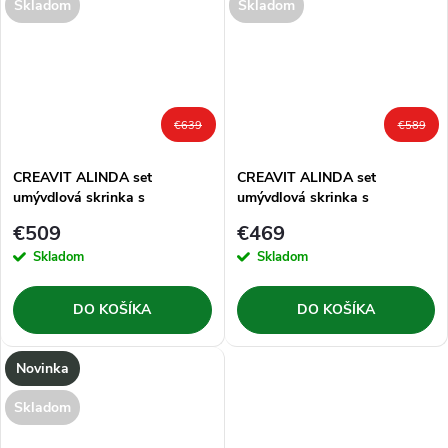
Skladom
Skladom
€639
€589
CREAVIT ALINDA set
CREAVIT ALINDA set
umývdlová skrinka s
umývdlová skrinka s
umývadlom SU100 100 cm,
umývadlom SU080 80 cm,
€509
€469
biela
biela
Skladom
Skladom
DO KOŠÍKA
DO KOŠÍKA
Novinka
Skladom