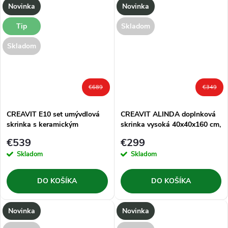
Novinka
Novinka
Tip
Skladom
Skladom
€689
€349
CREAVIT E10 set umývdlová
CREAVIT ALINDA doplnková
skrinka s keramickým
skrinka vysoká 40x40x160 cm,
umývadlom ER065 65 cm,
biela
€539
€299
biela
Skladom
Skladom
DO KOŠÍKA
DO KOŠÍKA
Novinka
Novinka