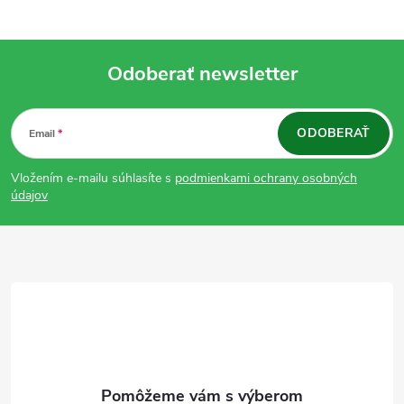
Odoberať newsletter
Z
ODOBERAŤ
Email
á
Vložením e-mailu súhlasíte s
podmienkami ochrany osobných
p
údajov
ä
t
i
e