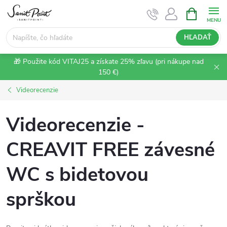
Prejsť
NÁKUPN
KOŠÍK
na
obsah
HĽADAŤ
🎁 Použite kód VITAJ25 a získate 25% zľavu (pri nákupe nad
150 €)
Videorecenzie
Videorecenzie -
CREAVIT FREE závesné
WC s bidetovou
sprškou