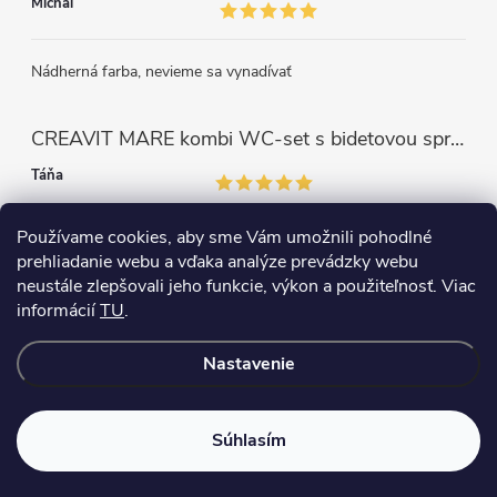
Michal
Nádherná farba, nevieme sa vynadívať
CREAVIT MARE kombi WC-set s bidetovou sprškou, rimless, biela
Táňa
Používame cookies, aby sme Vám umožnili pohodlné
Perfektný výrobok. Som veľmi spokojná.
prehliadanie webu a vďaka analýze prevádzky webu
neustále zlepšovali jeho funkcie, výkon a použiteľnosť. Viac
informácií
TU
.
Copyright 2026
WC+BIDET 2v1
. Všetky práva vyhradené.
Nastavenie
Vytvoril Shoptet
Súhlasím
heureka
!
★★★★★
88 %
· 25 hodnotení
VISA
Pay
Pay
PLATBA