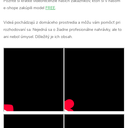
Pozrite si krátke videorecenzie našich zákazníkov, ktorí si v našom
e-shope zakúpili model
FREE
.
Videá pochádzajú z domáceho prostredia a môžu vám pomôcť pri
rozhodovaní sa. Nejedná sa o žiadne profesionálne nahrávky, ale to
ani nebol úmysel. Dôležitý je ich obsah.