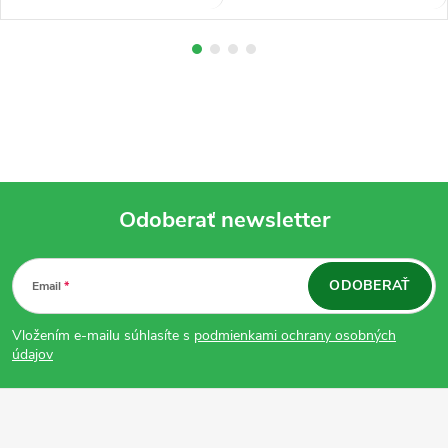
Odoberať newsletter
Z
ODOBERAŤ
Email
á
Vložením e-mailu súhlasíte s
podmienkami ochrany osobných
p
údajov
ä