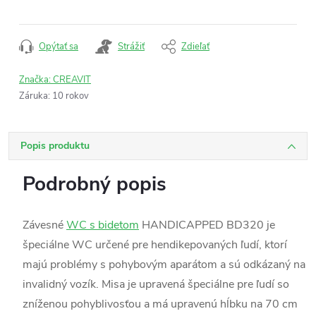
Jednotková
cena:
Opýtať sa
Strážiť
Zdieľať
Značka:
CREAVIT
Záruka
:
10 rokov
Popis produktu
Podrobný popis
Závesné
WC s bidetom
HANDICAPPED BD320 je
špeciálne WC určené pre hendikepovaných ľudí, ktorí
majú problémy s pohybovým aparátom a sú odkázaný na
invalidný vozík. Misa je upravená špeciálne pre ľudí so
zníženou pohyblivosťou a má upravenú hĺbku na 70 cm