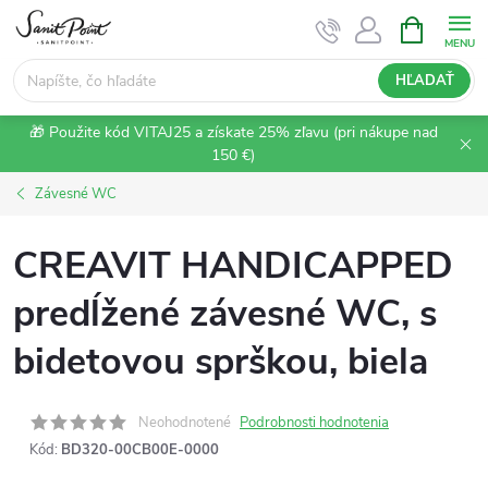
Prejsť
NÁKUPN
KOŠÍK
na
obsah
HĽADAŤ
🎁 Použite kód VITAJ25 a získate 25% zľavu (pri nákupe nad
150 €)
Závesné WC
CREAVIT HANDICAPPED
predĺžené závesné WC, s
bidetovou sprškou, biela
Neohodnotené
Podrobnosti hodnotenia
Kód:
BD320-00CB00E-0000