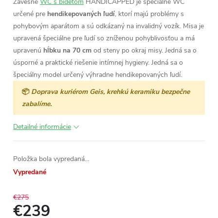
Závesné
WC s bidetom
HANDICAPPED je špeciálne WC
určené pre
hendikepovaných ľudí
, ktorí majú problémy s
pohybovým aparátom a sú odkázaný na invalidný vozík. Misa je
upravená špeciálne pre ľudí so zníženou pohyblivosťou a má
upravenú
hĺbku na 70 cm
od steny po okraj misy. Jedná sa o
úsporné a praktické riešenie intímnej hygieny.
Jedná sa o
špeciálny model určený výhradne hendikepovaných ľudí.
📦
Doprava kuriérom Geis, krehkú keramiku bezpečne
zabalíme.
Detailné informácie
Položka bola vypredaná…
Vypredané
€275
€239