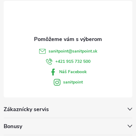
t
i
e
sanitpoint
@
sanitpoint.sk
+421 915 732 500
Náš Facebook
sanitpoint
Zákaznícky servis
Bonusy