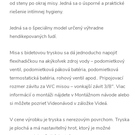
od steny po okraj misy. Jedná sa o úsporné a praktické
riešenie intímnej hygieny.
Jedná sa o špeciálny model určený výhradne
hendikepovaných ľudí.
Misa s bidetovou tryskou sa dá jednoducho napojiť
flexihadičkou na akýkoľvek zdroj vody – podomietkový
ventil, podomietková páková batéria, podomietková
termostatická batéria, rohový ventil apod.. Pripojovací
rozmer závitu za WC misou – vonkajší závit 3/8". Viac
informácií o montáži nájdete v Montážnom návode alebo
si môžete pozrieť Videonávod v záložke Videá.
V cene výrobku je tryska s nerezovým povrchom. Tryska
je plochá a má nastaviteľný hrot, ktorý je možné