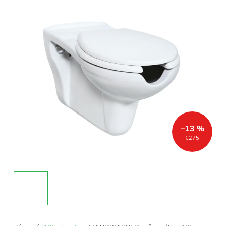
–13 %
€275