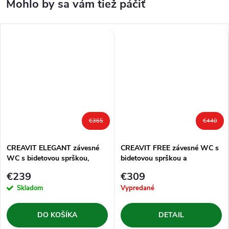
€365
€440
CREAVIT ELEGANT závesné
CREAVIT FREE závesné WC s
WC s bidetovou sprškou,
bidetovou sprškou a
rimless, biela
integrovaným ventilom na
€239
€309
studenú vodu, rimless, biela
Skladom
Vypredané
DO KOŠÍKA
DETAIL