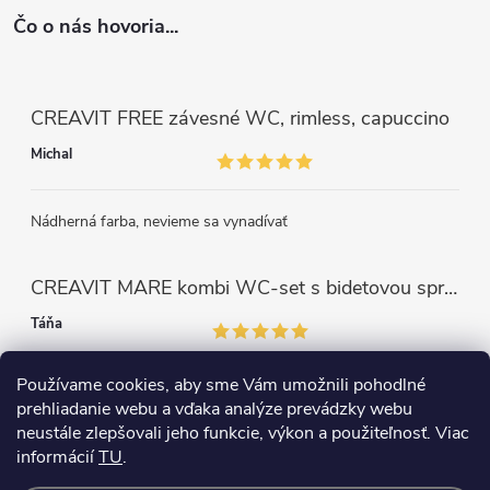
Čo o nás hovoria...
CREAVIT FREE závesné WC, rimless, capuccino
Michal
Nádherná farba, nevieme sa vynadívať
CREAVIT MARE kombi WC-set s bidetovou sprškou, rimless, biela
Táňa
Používame cookies, aby sme Vám umožnili pohodlné
Perfektný výrobok. Som veľmi spokojná.
prehliadanie webu a vďaka analýze prevádzky webu
neustále zlepšovali jeho funkcie, výkon a použiteľnosť. Viac
informácií
TU
.
Copyright 2026
WC+BIDET 2v1
. Všetky práva vyhradené.