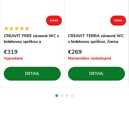
€440
€365
CREAVIT FREE závesné WC s
CREAVIT TERRA závesné WC
bidetovou sprškou a
s bidetovou sprškou, čierna
integrovanou batériou na
€319
€269
studenú a teplú vodu, rimless,
Vypredané
Momentálne nedostupné
biela
DETAIL
DETAIL