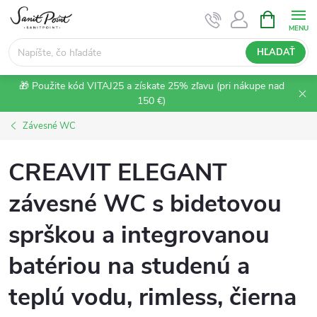
Prejsť
NÁKUPN
KOŠÍK
na
obsah
HĽADAŤ
🎁 Použite kód VITAJ25 a získate 25% zľavu (pri nákupe nad
150 €)
Závesné WC
CREAVIT ELEGANT
závesné WC s bidetovou
sprškou a integrovanou
batériou na studenú a
teplú vodu, rimless, čierna