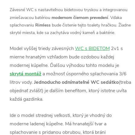
Závesné WC s nastaviteľnou bidetovou tryskou a integrovanou
zmiešavacou batériou
modernom čiernom prevedení
. Vďaka
splachovaniu
Rimless
bude čistenie tejto toalety hračkou. Žiadne
skryté miesta, kde sa zachytáva vodný kameň a baktérie.
Model vyššej triedy závesných
WC s BIDETOM
2v1 s
mierne hranatým vzhľadom bude ozdobou každej
modernej kúpeľne. Ďalšou výhodou tohto modelu je
skrytá montáž
a možnosť úsporného splachovania 3/6
litrov vody.
Jednoducho odnímateľné WC sedátko
(treba
objednať zvlášť) je ďalším benefitom, ktorý istotne uvíta
každá gazdinka.
Ide o model strednej veľkosti, ktorý je vhodný do
moderne ladenej kúpeľne. Má hranatejší tvar a
splachovanie s pridanou obrubou, ktorá bráni