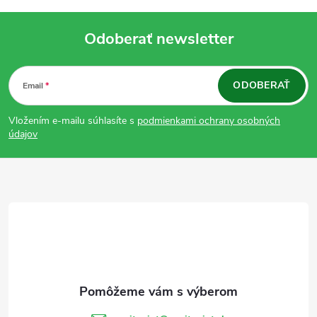
Odoberať newsletter
Z
ODOBERAŤ
Email
á
Vložením e-mailu súhlasíte s
podmienkami ochrany osobných
p
údajov
ä
t
i
e