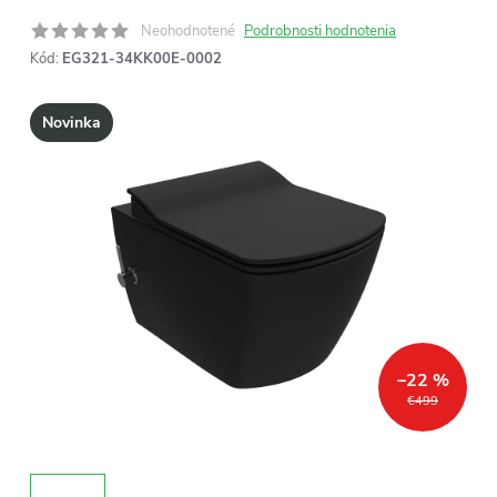
Neohodnotené
Podrobnosti hodnotenia
Kód:
EG321-34KK00E-0002
Novinka
–22 %
€499