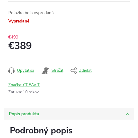
Položka bola vypredaná…
Vypredané
€499
€389
Jednotková
cena:
Opýtať sa
Strážiť
Zdieľať
Značka:
CREAVIT
Záruka
:
10 rokov
Popis produktu
Podrobný popis