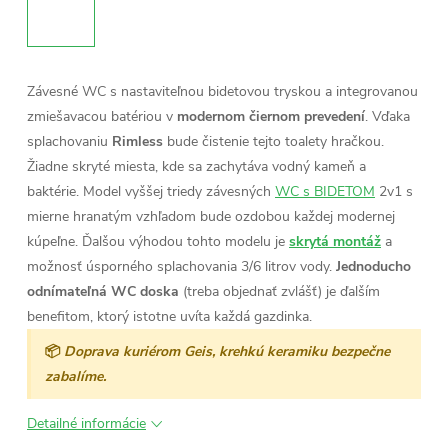
Závesné WC s nastaviteľnou bidetovou tryskou a integrovanou
zmiešavacou batériou v
modernom čiernom prevedení
. Vďaka
splachovaniu
Rimless
bude čistenie tejto toalety hračkou.
Žiadne skryté miesta, kde sa zachytáva vodný kameň a
baktérie.
Model vyššej triedy závesných
WC s BIDETOM
2v1 s
mierne hranatým vzhľadom bude ozdobou každej modernej
kúpeľne. Ďalšou výhodou tohto modelu je
skrytá montáž
a
možnosť úsporného splachovania 3/6 litrov vody.
Jednoducho
odnímateľná WC doska
(treba objednať zvlášť) je ďalším
benefitom, ktorý istotne uvíta každá gazdinka.
📦
Doprava kuriérom Geis, krehkú keramiku bezpečne
zabalíme.
Detailné informácie