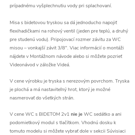
prípadnému vyšplechnutiu vody pri splachovaní.
Misa s bidetovou tryskou sa dá jednoducho napojiť
flexihadičkami na rohový ventil (jeden pre teplú, a druhý
pre studenú vodu). Pripojovací rozmer závitu za WC
misou – vonkajší závit 3/8". Viac informácií o montáži
nájdete v Montážnom návode alebo si môžete pozrieť
Videonávod v záložke Videá.
V cene výrobku je tryska s nerezovým povrchom. Tryska
je plochá a má nastaviteľný hrot, ktorý je možné
nasmerovať do všetkých strán.
V cene WC s BIDETOM 2v1
nie je
WC sedátko a ani
podomietkový modul s tlačítkom. Vhodnú dosku k
tomuto modelu si môžete vybrať dole v sekcii Súvisiaci