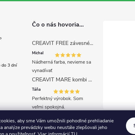
Čo o nás hovoria...
P
CREAVIT FREE závesné WC, rimless, capuccino
Michal
Nádherná farba, nevieme sa
 do 3 dní
vynadívať
CREAVIT MARE kombi WC-set s bidetovou sprškou, rimless, biela
Táňa
Perfektný výrobok. Som
veľmi spokojná.
ookies, aby sme Vám umožnili pohodlné prehliadanie
a analýze prevádzky webu neustále zlepšovali jeho
on a použiteľnosť. Viac informácií
TU
.