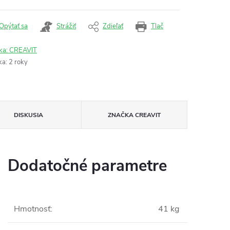
Opýtať sa
Strážiť
Zdieľať
Tlač
ka:
CREAVIT
ka
:
2 roky
DISKUSIA
ZNAČKA
CREAVIT
Dodatočné parametre
Hmotnosť
:
41 kg