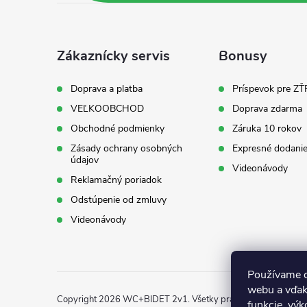
p
ä
Zákaznícky servis
Bonusy
t
Doprava a platba
Príspevok pre ZŤ
VEĽKOOBCHOD
Doprava zdarma
i
Obchodné podmienky
Záruka 10 rokov
Zásady ochrany osobných
Expresné dodanie
e
údajov
Videonávody
Reklamačný poriadok
Odstúpenie od zmluvy
Videonávody
Používame c
webu a vďak
Copyright 2026
WC+BIDET 2v1
. Všetky práva vyhradené.
funkcie, výk