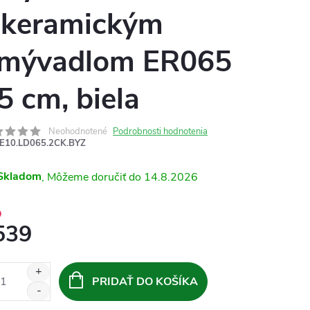
 keramickým
mývadlom ER065
5 cm, biela
Neohodnotené
Podrobnosti hodnotenia
E10.LD065.2CK.BYZ
Skladom
14.8.2026
9
539
otková
:
PRIDAŤ DO KOŠÍKA