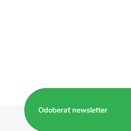
Z
Odoberať newsletter
á