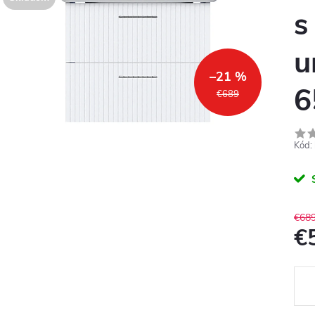
s
u
–21 %
6
€689
Kód:
€68
€
Jedn
cena