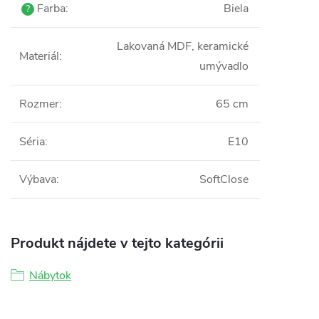
Farba
:
Biela
?
Lakovaná MDF, keramické
Materiál
:
umývadlo
Rozmer
:
65 cm
Séria
:
E10
Výbava
:
SoftClose
Produkt nájdete v tejto kategórii
Nábytok