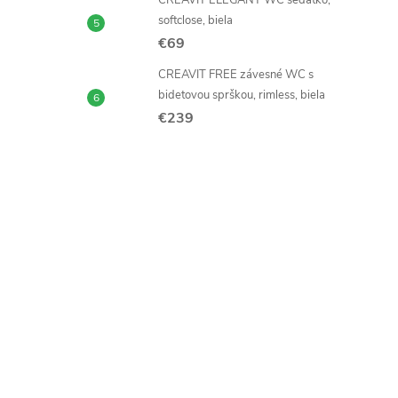
CREAVIT ELEGANT WC sedátko,
softclose, biela
€69
CREAVIT FREE závesné WC s
bidetovou sprškou, rimless, biela
€239