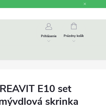
Odstúpenie od zmluvy
Videonávody
NÁKUPNÝ
KOŠÍK
Prázdny košík
Prihlásenie
REAVIT E10 set
mývdlová skrinka