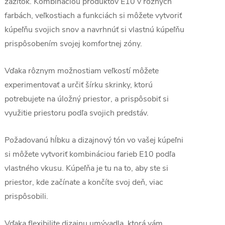
zážitok. Kombináciou produktov E10 v rôznych
farbách, veľkostiach a funkciách si môžete vytvoriť
kúpeľňu svojich snov a navrhnúť si vlastnú kúpeľňu
prispôsobením svojej komfortnej zóny.
Vďaka rôznym možnostiam veľkostí môžete
experimentovať a určiť šírku skrinky, ktorú
potrebujete na úložný priestor, a prispôsobiť si
využitie priestoru podľa svojich predstáv.
Požadovanú hĺbku a dizajnový tón vo vašej kúpeľni
si môžete vytvoriť kombináciou farieb E10 podľa
vlastného vkusu. Kúpeľňa je tu na to, aby ste si
priestor, kde začínate a končíte svoj deň, viac
prispôsobili.
Vďaka flexibilite dizajnu umývadla, ktorá vám