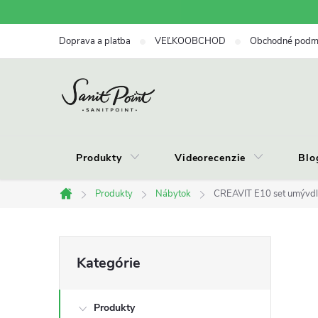
Prejsť
na
Doprava a platba
VEĽKOOBCHOD
Obchodné podm
obsah
Produkty
Videorecenzie
Blo
Produkty
Nábytok
CREAVIT E10 set umývdl
Domov
B
Preskočiť
Kategórie
kategórie
o
Produkty