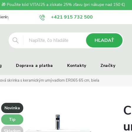
🎁 Použite kód VITAJ25 a získate 25% zľavu (pri nákupe nad 150 €)
+421 915 732 500
ienky
Zásady ochrany osobných údajov
Reklamačný poriadok
HĽADAŤ
g
Doprava a platba
Kontakty
Značky
ová skrinka s keramickým umývadlom ER065 65 cm, biela
C
Novinka
Tip
u
Skladom