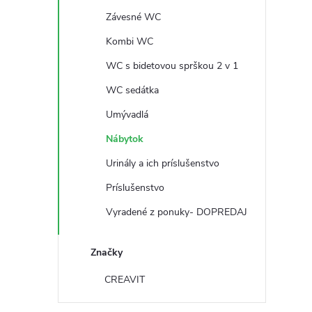
č
Závesné WC
n
Kombi WC
ý
WC s bidetovou sprškou 2 v 1
WC sedátka
p
Umývadlá
a
Nábytok
Urinály a ich príslušenstvo
n
Príslušenstvo
e
Vyradené z ponuky- DOPREDAJ
l
Značky
CREAVIT