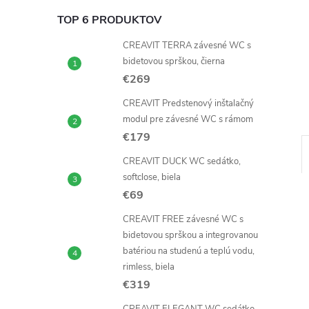
TOP 6 PRODUKTOV
CREAVIT TERRA závesné WC s
bidetovou sprškou, čierna
€269
CREAVIT Predstenový inštalačný
modul pre závesné WC s rámom
€179
CREAVIT DUCK WC sedátko,
softclose, biela
€69
CREAVIT FREE závesné WC s
bidetovou sprškou a integrovanou
batériou na studenú a teplú vodu,
rimless, biela
€319