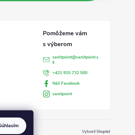
sanitpoint
@
sanitpoint.s
k
+421 915 732 500
Náš Facebook
sanitpoint
Súhlasím
Vytvoril Shoptet