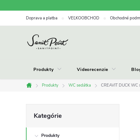
Prejsť
na
Doprava a platba
VEĽKOOBCHOD
Obchodné podm
obsah
Produkty
Videorecenzie
Blo
Produkty
WC sedátka
CREAVIT DUCK WC se
Domov
B
Preskočiť
Kategórie
kategórie
o
Produkty