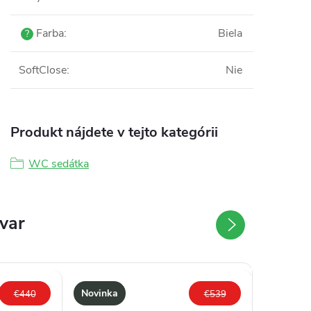
Farba
:
Biela
?
SoftClose
:
Nie
Produkt nájdete v tejto kategórii
WC sedátka
ovar
Novinka
€440
€539