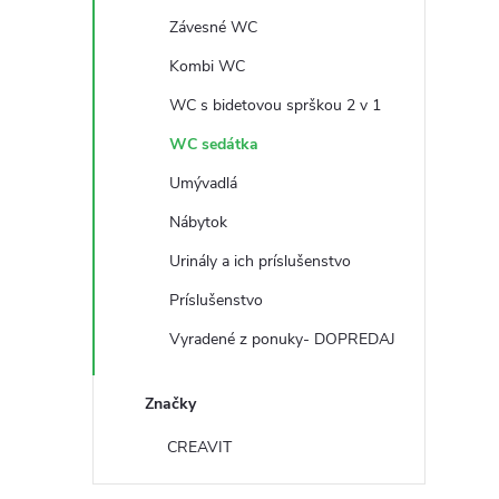
č
Závesné WC
n
Kombi WC
ý
WC s bidetovou sprškou 2 v 1
WC sedátka
p
Umývadlá
a
Nábytok
Urinály a ich príslušenstvo
n
Príslušenstvo
e
Vyradené z ponuky- DOPREDAJ
l
Značky
CREAVIT