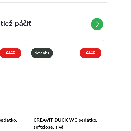
Novinka
€165
€165
edátko,
CREAVIT DUCK WC sedátko,
CREAVI
softclose, sivá
softclos