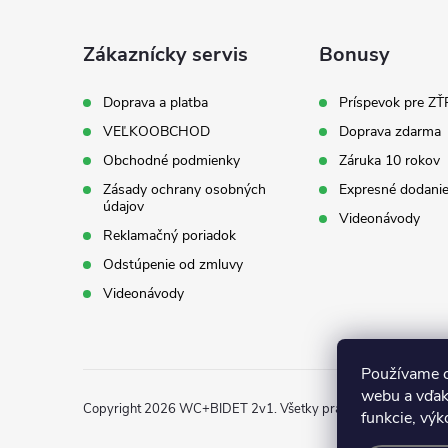
p
ä
Zákaznícky servis
Bonusy
t
Doprava a platba
Príspevok pre ZŤ
VEĽKOOBCHOD
Doprava zdarma
i
Obchodné podmienky
Záruka 10 rokov
Zásady ochrany osobných
Expresné dodanie
e
údajov
Videonávody
Reklamačný poriadok
Odstúpenie od zmluvy
Videonávody
Používame c
webu a vďak
Copyright 2026
WC+BIDET 2v1
. Všetky práva vyhradené.
funkcie, výk