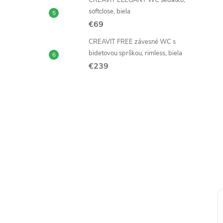
CREAVIT ELEGANT WC sedátko,
softclose, biela
€69
CREAVIT FREE závesné WC s
bidetovou sprškou, rimless, biela
€239
€300
€300