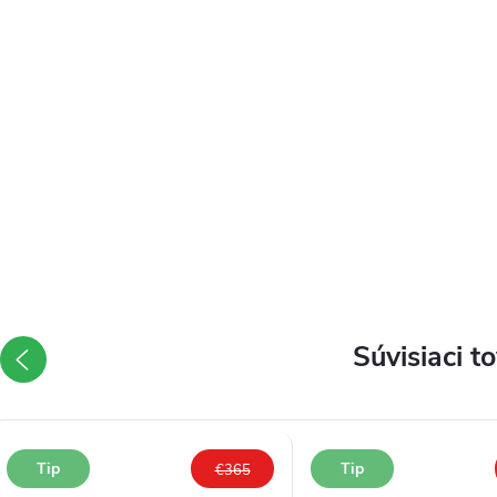
Súvisiaci t
Tip
Tip
€365