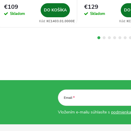
€109
€129
DO KOŠÍKA
DO
Skladom
Skladom
Kód:
KC1403.01.0000E
Kód:
KC
Email
Vložením e-mailu súhlasíte s
podmienka