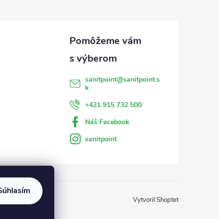
sanitpoint
@
sanitpoint.s
k
+421 915 732 500
Náš Facebook
sanitpoint
Súhlasím
Vytvoril Shoptet