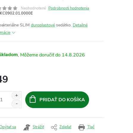
Neohodnotené
Podrobnosti hodnotenia
KC0902.01.0000E
bakteriálne SLIM
duroplastové
sedátko.
Detailné
rmácie
Skladom
14.8.2026
49
otková
:
PRIDAŤ DO KOŠÍKA
Opýtať sa
Strážiť
Zdieľať
Tlač