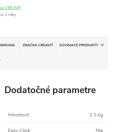
ka:
CREAVIT
ka
:
2 roky
DISKUSIA
ZNAČKA
CREAVIT
SÚVISIACE PRODUKTY
Dodatočné parametre
Hmotnosť
:
2.5 kg
Easy-Click
:
Nie