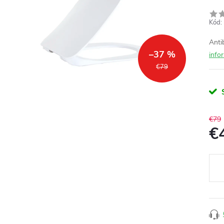
Kód:
Anti
–37 %
info
€79
€79
€
Jedn
cena