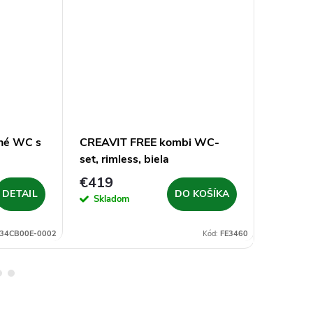
né WC s
CREAVIT FREE kombi WC-
CREAVI
set, rimless, biela
bidetov
u na
integro
€419
€309
 rimless,
studenú 
DETAIL
DO KOŠÍKA
Skladom
Vypredan
-34CB00E-0002
Kód:
FE3460