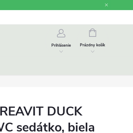
Odstúpenie od zmluvy
Videonávody
NÁKUPNÝ
KOŠÍK
Prázdny košík
Prihlásenie
REAVIT DUCK
C sedátko, biela