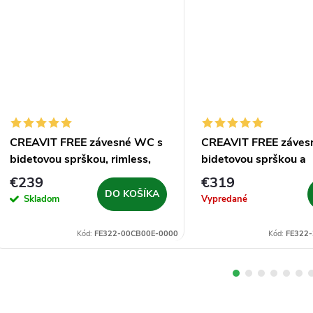
CREAVIT FREE závesné WC s
CREAVIT FREE záves
bidetovou sprškou, rimless,
bidetovou sprškou a
biela
integrovanou batério
€239
€319
studenú a teplú vodu,
DO KOŠÍKA
Skladom
Vypredané
biela
Kód:
FE322-00CB00E-0000
Kód:
FE322