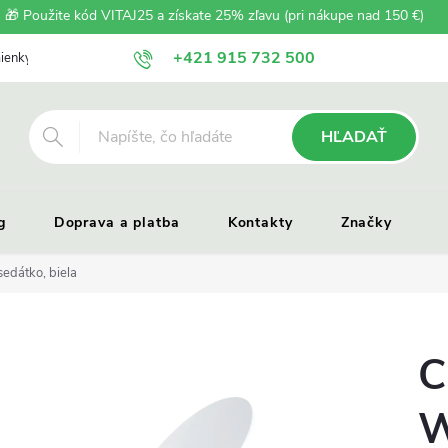
🎁 Použite kód VITAJ25 a získate 25% zľavu (pri nákupe nad 150 €)
+421 915 732 500
ienky
Zásady ochrany osobných údajov
Reklamačný poriadok
HĽADAŤ
g
Doprava a platba
Kontakty
Značky
dátko, biela
C
W