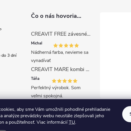
Čo o nás hovoria...
P
CREAVIT FREE závesné WC, rimless, capuccino
Michal
Nádherná farba, nevieme sa
 do 3 dní
vynadívať
CREAVIT MARE kombi WC-set s bidetovou sprškou, rimless, biela
Táňa
Perfektný výrobok. Som
veľmi spokojná.
ookies, aby sme Vám umožnili pohodlné prehliadanie
a analýze prevádzky webu neustále zlepšovali jeho
on a použiteľnosť. Viac informácií
TU
.