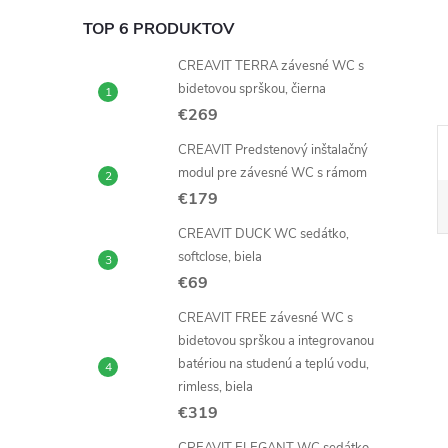
TOP 6 PRODUKTOV
CREAVIT TERRA závesné WC s
bidetovou sprškou, čierna
€269
CREAVIT Predstenový inštalačný
modul pre závesné WC s rámom
€179
CREAVIT DUCK WC sedátko,
softclose, biela
€69
CREAVIT FREE závesné WC s
bidetovou sprškou a integrovanou
batériou na studenú a teplú vodu,
rimless, biela
€319