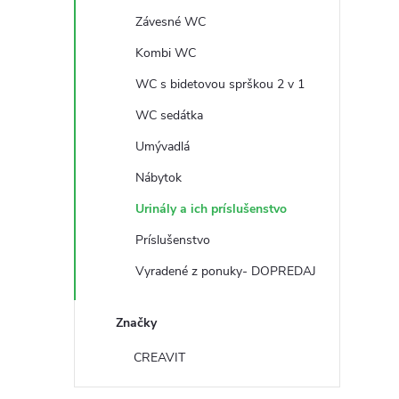
č
Závesné WC
n
Kombi WC
ý
WC s bidetovou sprškou 2 v 1
WC sedátka
p
Umývadlá
a
Nábytok
Urinály a ich príslušenstvo
n
Príslušenstvo
e
Vyradené z ponuky- DOPREDAJ
l
Značky
CREAVIT