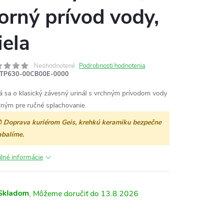
orný prívod vody,
iela
Neohodnotené
Podrobnosti hodnotenia
TP630-00CB00E-0000
á sa o klasický závesný urinál s vrchným prívodom vody
ným pre ručné splachovanie.

Doprava kuriérom Geis, krehkú keramiku bezpečne
abalíme.
ilné informácie
Skladom
13.8.2026