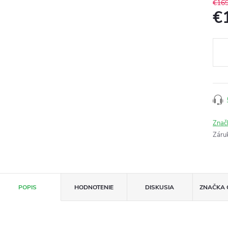
€16
€
Jedn
cena
Znač
Záru
POPIS
HODNOTENIE
DISKUSIA
ZNAČKA