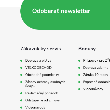
Z
Odoberať newsletter
á
p
ä
Zákaznícky servis
Bonusy
t
Doprava a platba
Príspevok pre ZŤ
VEĽKOOBCHOD
Doprava zdarma
i
Obchodné podmienky
Záruka 10 rokov
Zásady ochrany osobných
Expresné dodanie
e
údajov
Videonávody
Reklamačný poriadok
Odstúpenie od zmluvy
Videonávody