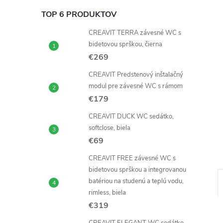
TOP 6 PRODUKTOV
CREAVIT TERRA závesné WC s
bidetovou sprškou, čierna
€269
CREAVIT Predstenový inštalačný
modul pre závesné WC s rámom
€179
CREAVIT DUCK WC sedátko,
softclose, biela
€69
CREAVIT FREE závesné WC s
bidetovou sprškou a integrovanou
batériou na studenú a teplú vodu,
rimless, biela
€319