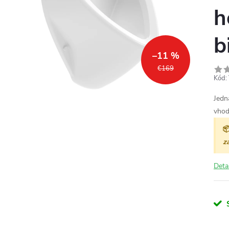
h
b
–11 %
€169
Kód:
Jedn
vhod

z
Deta