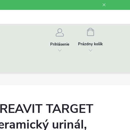
Odstúpenie od zmluvy
Videonávody
NÁKUPNÝ
KOŠÍK
Prázdny košík
Prihlásenie
REAVIT TARGET
eramický urinál,