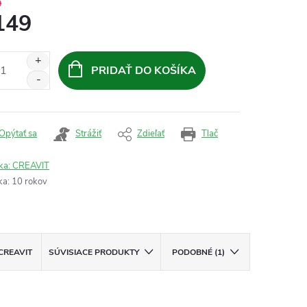
9
149
otková
:
PRIDAŤ DO KOŠÍKA
Opýtať sa
Strážiť
Zdieľať
Tlač
ka:
CREAVIT
ka
:
10 rokov
CREAVIT
SÚVISIACE PRODUKTY
PODOBNÉ (1)