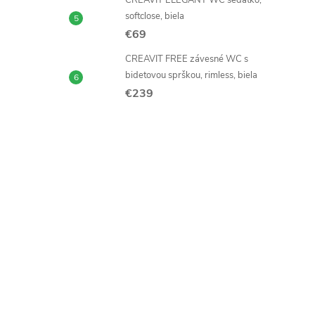
CREAVIT ELEGANT WC sedátko,
softclose, biela
€69
CREAVIT FREE závesné WC s
bidetovou sprškou, rimless, biela
€239