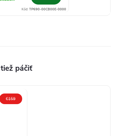
Kód:
TP690-00CB00E-0000
€159