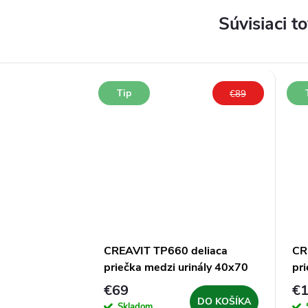
Súvisiaci t
Tip
€89
CREAVIT TP660 deliaca
CR
priečka medzi urinály 40x70
pri
cm, keramická, biela
cm,
€69
€
DO KOŠÍKA
Skladom