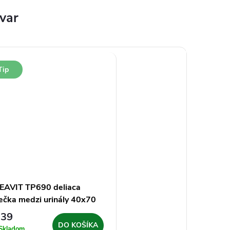
ovar
Tip
EAVIT TP690 deliaca
ečka medzi urinály 40x70
 keramická, biela
139
DO KOŠÍKA
Skladom