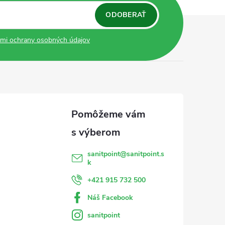
ODOBERAŤ
mi ochrany osobných údajov
sanitpoint
@
sanitpoint.s
k
+421 915 732 500
Náš Facebook
sanitpoint