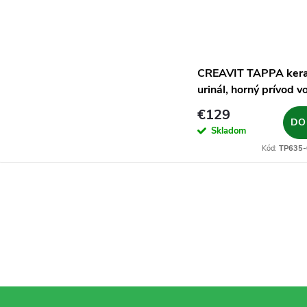
CREAVIT TAPPA ker
urinál, horný prívod vo
€129
DO
Skladom
Kód:
TP635-