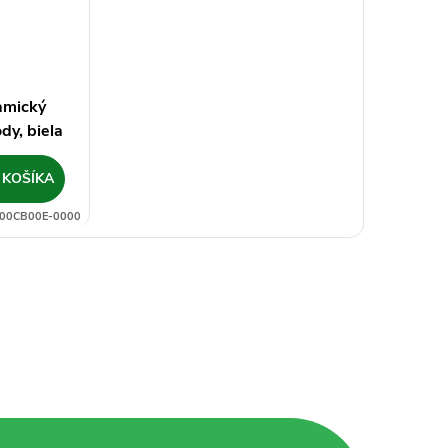
amický
dy, biela
 KOŠÍKA
00CB00E-0000