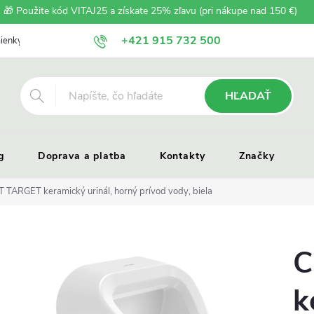
🎁 Použite kód VITAJ25 a získate 25% zľavu (pri nákupe nad 150 €)
+421 915 732 500
ienky
Zásady ochrany osobných údajov
Reklamačný poriadok
HĽADAŤ
g
Doprava a platba
Kontakty
Značky
 TARGET keramický urinál, horný prívod vody, biela
C
k