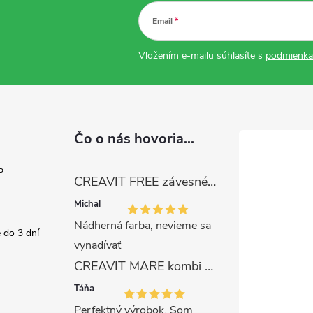
Email
Vložením e-mailu súhlasíte s
podmienka
Čo o nás hovoria...
P
CREAVIT FREE závesné WC, rimless, capuccino
Michal
Nádherná farba, nevieme sa
 do 3 dní
vynadívať
CREAVIT MARE kombi WC-set s bidetovou sprškou, rimless, biela
Táňa
Perfektný výrobok. Som