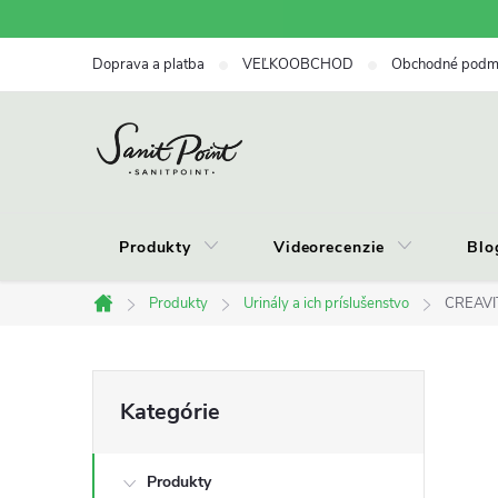
Prejsť
na
Doprava a platba
VEĽKOOBCHOD
Obchodné podm
obsah
Produkty
Videorecenzie
Blo
Produkty
Urinály a ich príslušenstvo
CREAVIT
Domov
B
Preskočiť
Kategórie
kategórie
o
Produkty