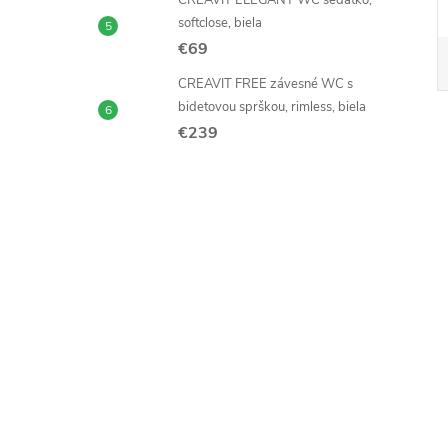
CREAVIT ELEGANT WC sedátko,
softclose, biela
€69
CREAVIT FREE závesné WC s
bidetovou sprškou, rimless, biela
€239