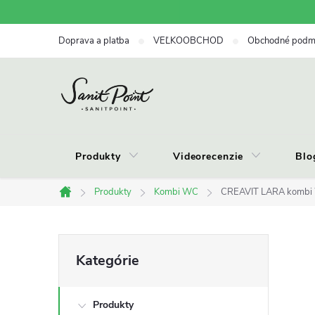
Prejsť
na
Doprava a platba
VEĽKOOBCHOD
Obchodné podm
obsah
Produkty
Videorecenzie
Blo
Produkty
Kombi WC
CREAVIT LARA kombi W
Domov
B
Preskočiť
Kategórie
kategórie
o
Produkty