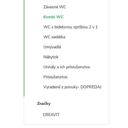
č
Závesné WC
n
Kombi WC
ý
WC s bidetovou sprškou 2 v 1
WC sedátka
p
Umývadlá
a
Nábytok
Urinály a ich príslušenstvo
n
Príslušenstvo
e
Vyradené z ponuky- DOPREDAJ
l
Značky
CREAVIT