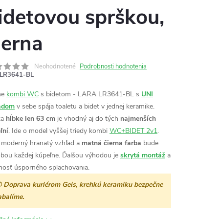
idetovou sprškou,
ierna
Neohodnotené
Podrobnosti hodnotenia
LR3641-BL
ne
kombi WC
s bidetom - LARA LR3641-BL s
UNI
adom
v sebe spája toaletu a bidet v jednej keramike.
ka
hĺbke len 63 cm
je vhodný aj do tých
najmenších
ľní
.
Ide o model vyššej triedy kombi
WC+BIDET 2v1
.
 moderný hranatý vzhľad a
matná
čierna farba
bude
bou každej kúpeľne. Ďalšou výhodou je
skrytá montáž
a
osť úsporného splachovania.

Doprava kuriérom Geis, krehkú keramiku bezpečne
abalíme.