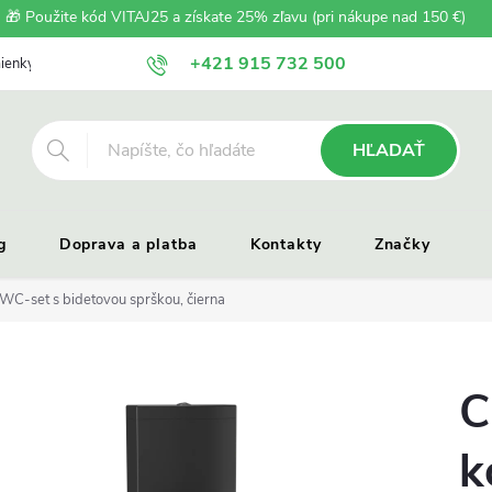
🎁 Použite kód VITAJ25 a získate 25% zľavu (pri nákupe nad 150 €)
+421 915 732 500
ienky
Zásady ochrany osobných údajov
Reklamačný poriadok
HĽADAŤ
g
Doprava a platba
Kontakty
Značky
C-set s bidetovou sprškou, čierna
C
k