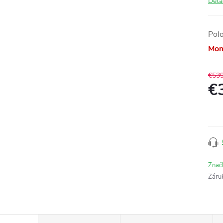
Deta
Pol
Mom
€53
€
Jedn
cena
Znač
Záru