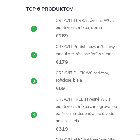
TOP 6 PRODUKTOV
CREAVIT TERRA závesné WC s
bidetovou sprškou, čierna
€269
CREAVIT Predstenový inštalačný
modul pre závesné WC s rámom
€179
CREAVIT DUCK WC sedátko,
softclose, biela
€69
CREAVIT FREE závesné WC s
bidetovou sprškou a integrovanou
batériou na studenú a teplú vodu,
rimless, biela
€319