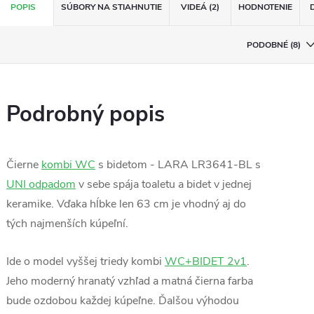
POPIS
SÚBORY NA STIAHNUTIE
VIDEÁ (2)
HODNOTENIE
PODOBNÉ (8)
Podrobný popis
Čierne
kombi WC
s bidetom - LARA LR3641-BL s
UNI odpadom
v sebe spája toaletu a bidet v jednej
keramike. Vďaka hĺbke len 63 cm je vhodný aj do
tých najmenších kúpeľní.
Ide o model vyššej triedy kombi
WC+BIDET 2v1
.
Jeho moderný hranatý vzhľad a matná čierna farba
bude ozdobou každej kúpeľne. Ďalšou výhodou