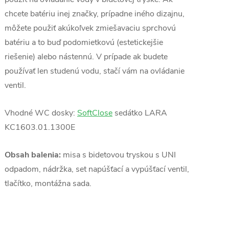
chcete batériu inej značky, prípadne iného dizajnu,
môžete použiť akúkoľvek zmiešavaciu sprchovú
batériu a to buď podomietkovú (estetickejšie
riešenie) alebo nástennú. V prípade ak budete
používať len studenú vodu, stačí vám na ovládanie
ventil.
Vhodné WC dosky:
SoftClose
sedátko LARA
KC1603.01.1300E
Obsah balenia:
misa s bidetovou tryskou s UNI
odpadom, nádržka, set napúšťací a vypúšťací ventil,
tlačítko, montážna sada.