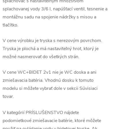
splachovač s nastaviteľným množstvom
splachovanej vody 3/6 l, napúšťací ventil, tesnenie a
montážnu sadu na spojenie nádržky s misou a
tlačítko.
V cene výrobku je tryska s nerezovým povrchom.
Tryska je plochá a má nastaviteľný hrot, ktorý je
možné nasmerovať do všetkých strán.
V cene WC+BIDET 2v1 nie je WC doska
a ani
zmiešavacia batéria. Vhodnú dosku k tomuto
modelu si môžete vybrať dole v sekcii Súvisiaci
tovar.
V kategórií PRÍSLUŠENSTVO nájdete
podomietkové zmiešavacie batérie, ktoré môžete
použiť na ovládanie vody v bidetovej tryske. Ak