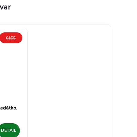
ovar
€155
edátko,
DETAIL