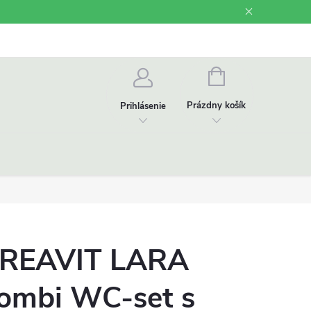
Odstúpenie od zmluvy
Videonávody
NÁKUPNÝ
KOŠÍK
Prázdny košík
Prihlásenie
REAVIT LARA
ombi WC-set s