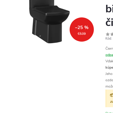
b
č
–25 %
€539
Kód:
Čier
odp
Vďa
kúpe
Jeho
ozdo
možn

z