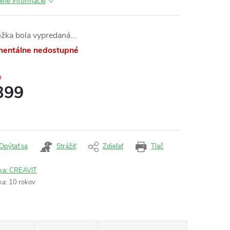
ilné informácie
ožka bola vypredaná…
entálne nedostupné
9
399
otková
:
Opýtať sa
Strážiť
Zdieľať
Tlač
ka:
CREAVIT
ka
:
10 rokov