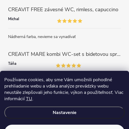
CREAVIT FREE závesné WC, rimless, capuccino
Michal
Nádherná farba, nevieme sa vynadívať
CREAVIT MARE kombi WC-set s bidetovou sprškou, rimless, biela
Táňa
Používame cookies, aby sme Vám umožnili pohodlné
Perfektný výrobok. Som veľmi spokojná.
prehliadanie webu a vďaka analýze prevádzky webu
neustále zlepšovali jeho funkcie, výkon a použiteľnosť. Viac
informácií
TU
.
Copyright 2026
WC+BIDET 2v1
. Všetky práva vyhradené.
Nastavenie
Vytvoril Shoptet