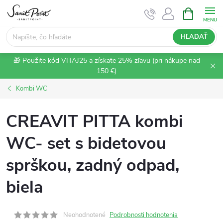
Prejsť
NÁKUPN
KOŠÍK
na
obsah
HĽADAŤ
🎁 Použite kód VITAJ25 a získate 25% zľavu (pri nákupe nad
150 €)
Kombi WC
CREAVIT PITTA kombi
WC- set s bidetovou
sprškou, zadný odpad,
biela
Neohodnotené
Podrobnosti hodnotenia