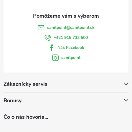
e
sanitpoint
@
sanitpoint.sk
+421 915 732 500
Náš Facebook
sanitpoint
Zákaznícky servis
Bonusy
Čo o nás hovoria...