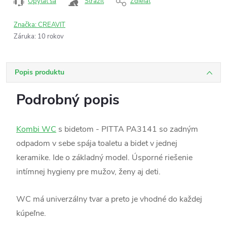
Opýtať sa
Strážiť
Zdieľať
Značka:
CREAVIT
Záruka
:
10 rokov
Popis produktu
Podrobný popis
Kombi WC
s bidetom - PITTA
PA3141
so zadným
odpadom v sebe spája toaletu a bidet v jednej
keramike. Ide o základný model. Úsporné riešenie
intímnej hygieny pre mužov, ženy aj deti.
WC má univerzálny tvar a preto je vhodné do každej
kúpeľne.