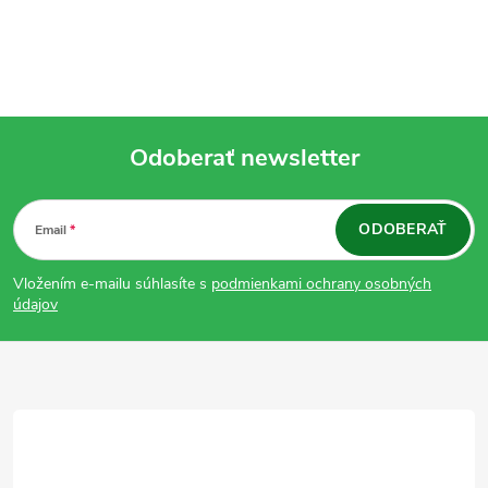
Odoberať newsletter
Z
ODOBERAŤ
Email
á
Vložením e-mailu súhlasíte s
podmienkami ochrany osobných
p
údajov
ä
t
i