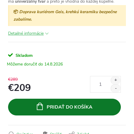
má
univerzálny tvar
a preto je vhodná do každej kúpeľne.
📦
Doprava kuriérom Geis, krehkú keramiku bezpečne
zabalíme.
Detailné informácie
Skladom
14.8.2026
€289
€209
Jednotková
cena:
PRIDAŤ DO KOŠÍKA