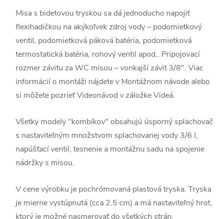
Misa s bidetovou tryskou sa dá jednoducho napojiť
flexihadičkou na akýkoľvek zdroj vody – podomietkový
ventil, podomietková páková batéria, podomietková
termostatická batéria, rohový ventil apod.. Pripojovací
rozmer závitu za WC misou – vonkajší závit 3/8". Viac
informácií o montáži nájdete v Montážnom návode alebo
si môžete pozrieť Videonávod v záložke Videá.
Všetky modely "kombíkov" obsahujú úsporný splachovač
s nastaviteľným množstvom splachovanej vody 3/6 l,
napúšťací ventil, tesnenie a montážnu sadu na spojenie
nádržky s misou.
V cene výrobku je pochrómovaná plastová tryska. Tryska
je mierne vystúpnutá (cca 2,5 cm) a má nastaviteľný hrot,
ktorý je možné nasmerovať do všetkých strán.