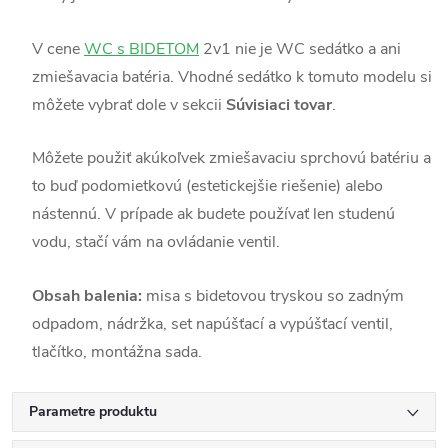
V cene
WC s BIDETOM
2v1 nie je WC sedátko
a ani
zmiešavacia batéria. Vhodné sedátko k tomuto modelu si
môžete vybrať dole v sekcii
Súvisiaci tovar
.
Môžete použiť akúkoľvek zmiešavaciu sprchovú batériu a
to buď podomietkovú (estetickejšie riešenie) alebo
nástennú. V prípade ak budete používať len studenú
vodu, stačí vám na ovládanie ventil.
Obsah balenia:
misa s bidetovou tryskou so zadným
odpadom, nádržka, set napúšťací a vypúšťací ventil,
tlačítko, montážna sada.
Parametre produktu