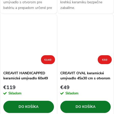
umývadlo s otvorom pre
krehkú keramiku bezpečne
batériu a prepadom určené pre
zabalíme.
inštaláciu do malých kúpeľní a
WC, presne tam, kde je potreba
šetriť priestor.
€149
€59
CREAVIT HANDICAPPED
CREAVIT OVAL keramické
keramické umývadlo 60x49
umývadlo 45x30 cm s otvorom
cm, biela
pre batériu, biela
€119
€49
Skladom
Skladom
DO KOŠÍKA
DO KOŠÍKA