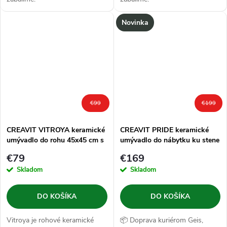
Novinka
€99
€199
CREAVIT VITROYA keramické
CREAVIT PRIDE keramické
umývadlo do rohu 45x45 cm s
umývadlo do nábytku ku stene
otvorom pre batériu, biela
60x45 cm s otvorom pre
€79
€169
batériu, biela
Skladom
Skladom
DO KOŠÍKA
DO KOŠÍKA
Vitroya je rohové keramické
📦 Doprava kuriérom Geis,