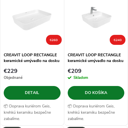
d
ý
Abecedne
e
p
n
i
€269
€249
i
s
e
CREAVIT LOOP RECTANGLE
CREAVIT LOOP RECTANGLE
keramické umývadlo na dosku
keramické umývadlo na dosku
p
60x40 cm, biela
45x45 cm s otvorom na
p
€229
€209
batériu, biela
r
Objednané
Skladom
r
o
DETAIL
DO KOŠÍKA
o
d
📦 Doprava kuriérom Geis,
📦 Doprava kuriérom Geis,
d
krehkú keramiku bezpečne
krehkú keramiku bezpečne
zabalíme.
zabalíme.
u