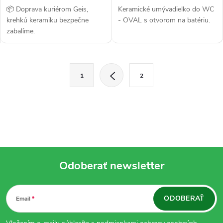
📦 Doprava kuriérom Geis,
Keramické umývadielko do WC
krehkú keramiku bezpečne
- OVAL s otvorom na batériu.
zabalíme.
O
S
1
2
t
v
r
l
á
n
á
k
d
o
Odoberať newsletter
v
a
a
Z
c
n
ODOBERAŤ
Email
á
i
i
e