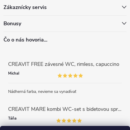
u
Zákaznícky servis
Bonusy
Čo o nás hovoria...
CREAVIT FREE závesné WC, rimless, capuccino
Michal
Nádherná farba, nevieme sa vynadívať
CREAVIT MARE kombi WC-set s bidetovou sprškou, rimless, biela
Táňa