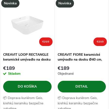
u
Novinka
Novinka
k
k
t
t
o
o
v
€219
€219
v
CREAVIT LOOP RECTANGLE
CREAVIT FIORE keramické
keramické umývadlo na dosku
umývadlo na dosku Ø40 cm,
40x40 cm, biela
biela
€189
€189
Skladom
Objednané
DO KOŠÍKA
DETAIL
📦 Doprava kuriérom Geis,
📦 Doprava kuriérom Geis,
krehkú keramiku bezpečne
krehkú keramiku bezpečne
zabalíme.
zabalíme.